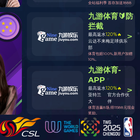
压配电工业、新能源汽车行业提供服务的（铜排、爱游戏
企业。拥有可冷/热喷的半静电喷涂线，大型激光切割机，数
/热压机以及多种规格冲床（最大200T）等加工制造设
爱游戏官方网页版丨软铜排丨铜铝排丨钣金件
爱游戏(中国)