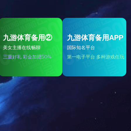
可冷/热喷的半静电喷涂线，大型激光切割机，数控折弯机，
和爱游戏(中国)的设计与生产都有非常丰富的经验。能承