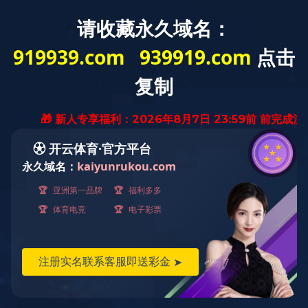
新闻动态
NEWS
公司资讯
行业资讯
从铜加工材看中国铜消费改善
2024-05-28