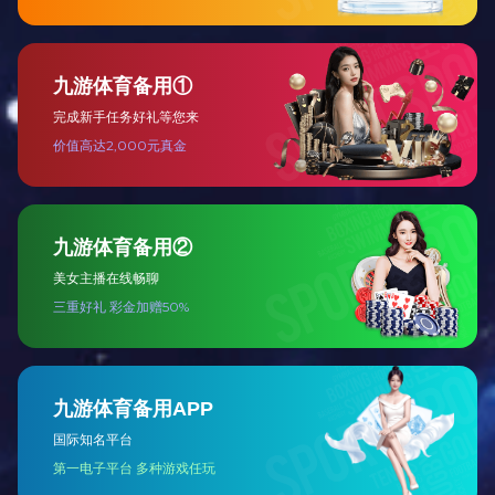
有一个半月时间，在国庆期间，不少地方出现赶搭最
后一班车的情况，小排量汽车销售量大增，并带动车
市整体上涨。
漆包线中铜消费占比10%以上，从大到小依次为：
变压器(34%)、家电(25%)、电机(18%)、汽车(10%)。10
月空调、冰箱、洗衣机和彩电产量同比分别增长19.
2%、27%、3.4%和9%。
8月交流电机产量为2379.8万千瓦，同比增长3.
1%。今年配电变压器的预计产量高于去年同期水平。
80%以上的铜管消费来自于空调。空调厂排产自7
月起，逆袭超过去年同期。内销先抑后扬，9月同比改
善，渠道极力补库加上今年春节提前，空调厂生产及
备货表现积极。外销虽有回落但仍高于去年同期水
平，外销今年亮眼的表现弥补了上半年来内销的低